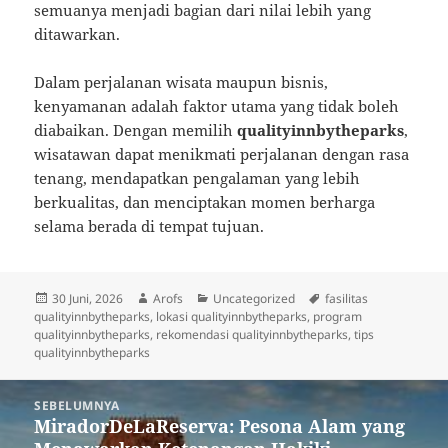
semuanya menjadi bagian dari nilai lebih yang
ditawarkan.
Dalam perjalanan wisata maupun bisnis,
kenyamanan adalah faktor utama yang tidak boleh
diabaikan. Dengan memilih
qualityinnbytheparks
,
wisatawan dapat menikmati perjalanan dengan rasa
tenang, mendapatkan pengalaman yang lebih
berkualitas, dan menciptakan momen berharga
selama berada di tempat tujuan.
Diposkan
Penulis
Kategori
Tag
30 Juni, 2026
Arofs
Uncategorized
fasilitas
pada
qualityinnbytheparks
,
lokasi qualityinnbytheparks
,
program
qualityinnbytheparks
,
rekomendasi qualityinnbytheparks
,
tips
qualityinnbytheparks
Navigasi
SEBELUMNYA
pos
MiradorDeLaReserva: Pesona Alam yang
Pos