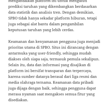
mengandalkan platform ini untuk mengikuti
prediksi taruhan yang dikembangkan berdasarkan
data statistik dan analisis tren. Dengan demikian,
SPBO tidak hanya sekadar platform hiburan, tetapi
juga sebagai alat bantu dalam pengambilan
keputusan taruhan yang lebih cerdas.
Keamanan dan kenyamanan pengguna juga menjadi
prioritas utama di SPBO. Situs ini dirancang dengan
antarmuka yang user-friendly, sehingga mudah
diakses oleh siapa saja, termasuk pemula sekalipun.
Selain itu, data dan informasi yang disajikan di
platform ini bersifat transparan dan terpercaya,
karena sumber datanya berasal dari liga resmi dan
media olahraga ternama. Keamanan data pribadi
juga dijaga dengan baik, sehingga pengguna dapat
merasa nyaman saat mengakses semua fitur yang
disediakan.