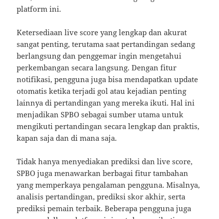
platform ini.
Ketersediaan live score yang lengkap dan akurat
sangat penting, terutama saat pertandingan sedang
berlangsung dan penggemar ingin mengetahui
perkembangan secara langsung. Dengan fitur
notifikasi, pengguna juga bisa mendapatkan update
otomatis ketika terjadi gol atau kejadian penting
lainnya di pertandingan yang mereka ikuti. Hal ini
menjadikan SPBO sebagai sumber utama untuk
mengikuti pertandingan secara lengkap dan praktis,
kapan saja dan di mana saja.
Tidak hanya menyediakan prediksi dan live score,
SPBO juga menawarkan berbagai fitur tambahan
yang memperkaya pengalaman pengguna. Misalnya,
analisis pertandingan, prediksi skor akhir, serta
prediksi pemain terbaik. Beberapa pengguna juga