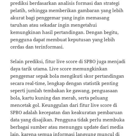
prediksi berdasarkan analisis formasi dan strategi
pelatih, sehingga memberikan gambaran yang lebih
akurat bagi penggemar yang ingin memasang
taruhan atau sekadar ingin mengetahui
kemungkinan hasil pertandingan. Dengan begitu,
pengguna dapat membuat keputusan yang lebih
cerdas dan terinformasi.
Selain prediksi, fitur live score di SPBO juga menjadi
daya tarik utama. Live score memungkinkan
penggemar sepak bola mengikuti skor pertandingan
secara real-time, lengkap dengan statistik penting
seperti jumlah tembakan ke gawang, penguasaan
bola, kartu kuning dan merah, serta peluang
mencetak gol. Keunggulan dari fitur live score di
SPBO adalah kecepatan dan keakuratan pembaruan
data yang disajikan. Pengguna tidak perlu membuka
berbagai sumber atau menunggu update dari media
lain, karena semua informasi langsung muncul di