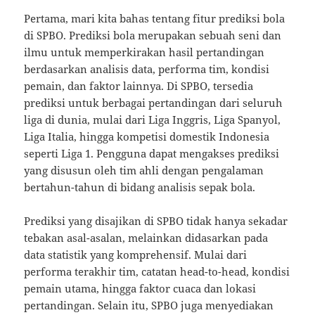
Pertama, mari kita bahas tentang fitur prediksi bola
di SPBO. Prediksi bola merupakan sebuah seni dan
ilmu untuk memperkirakan hasil pertandingan
berdasarkan analisis data, performa tim, kondisi
pemain, dan faktor lainnya. Di SPBO, tersedia
prediksi untuk berbagai pertandingan dari seluruh
liga di dunia, mulai dari Liga Inggris, Liga Spanyol,
Liga Italia, hingga kompetisi domestik Indonesia
seperti Liga 1. Pengguna dapat mengakses prediksi
yang disusun oleh tim ahli dengan pengalaman
bertahun-tahun di bidang analisis sepak bola.
Prediksi yang disajikan di SPBO tidak hanya sekadar
tebakan asal-asalan, melainkan didasarkan pada
data statistik yang komprehensif. Mulai dari
performa terakhir tim, catatan head-to-head, kondisi
pemain utama, hingga faktor cuaca dan lokasi
pertandingan. Selain itu, SPBO juga menyediakan