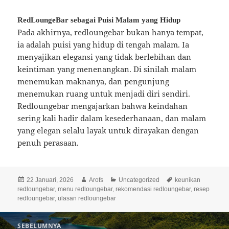
RedLoungeBar sebagai Puisi Malam yang Hidup
Pada akhirnya, redloungebar bukan hanya tempat,
ia adalah puisi yang hidup di tengah malam. Ia
menyajikan elegansi yang tidak berlebihan dan
keintiman yang menenangkan. Di sinilah malam
menemukan maknanya, dan pengunjung
menemukan ruang untuk menjadi diri sendiri.
Redloungebar mengajarkan bahwa keindahan
sering kali hadir dalam kesederhanaan, dan malam
yang elegan selalu layak untuk dirayakan dengan
penuh perasaan.
Diposkan
Penulis
Kategori
Tag
22 Januari, 2026
Arofs
Uncategorized
keunikan
pada
redloungebar
,
menu redloungebar
,
rekomendasi redloungebar
,
resep
redloungebar
,
ulasan redloungebar
Navigasi
SEBELUMNYA