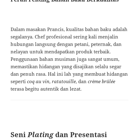
Dalam masakan Prancis, kualitas bahan baku adalah
segalanya. Chef profesional sering kali menjalin
hubungan langsung dengan petani, peternak, dan
nelayan untuk mendapatkan produk terbaik.
Penggunaan bahan musiman juga sangat umum,
memastikan hidangan yang disajikan selalu segar
dan penuh rasa. Hal ini lah yang membuat hidangan
seperti
coq au vin
,
ratatouille
, dan
crème brûlée
terasa begitu autentik dan lezat.
Seni
Plating
dan Presentasi