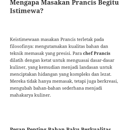
Mengapa Masakan Prancis Begitu
Istimewa?
Keistimewaan masakan Prancis terletak pada
filosofinya: mengutamakan kualitas bahan dan
teknik memasak yang presisi. Para
chef Prancis
dilatih dengan ketat untuk menguasai dasar-dasar
kuliner, yang kemudian menjadi landasan untuk
menciptakan hidangan yang kompleks dan lezat.
Mereka tidak hanya memasak, tetapi juga berkreasi,
mengubah bahan-bahan sederhana menjadi
mahakarya kuliner.
Peran Penting Bahan Baku Berkualitas