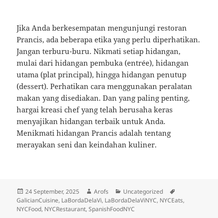
Jika Anda berkesempatan mengunjungi restoran
Prancis, ada beberapa etika yang perlu diperhatikan.
Jangan terburu-buru. Nikmati setiap hidangan,
mulai dari hidangan pembuka (entrée), hidangan
utama (plat principal), hingga hidangan penutup
(dessert). Perhatikan cara menggunakan peralatan
makan yang disediakan. Dan yang paling penting,
hargai kreasi chef yang telah berusaha keras
menyajikan hidangan terbaik untuk Anda.
Menikmati hidangan Prancis adalah tentang
merayakan seni dan keindahan kuliner.
Diposkan
Penulis
Kategori
Tag
24 September, 2025
Arofs
Uncategorized
pada
GalicianCuisine
,
LaBordaDelaVi
,
LaBordaDelaViNYC
,
NYCEats
,
NYCFood
,
NYCRestaurant
,
SpanishFoodNYC