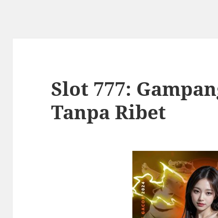
Slot 777: Gampa
Tanpa Ribet