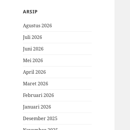
ARSIP
Agustus 2026
Juli 2026
Juni 2026
Mei 2026
April 2026
Maret 2026
Februari 2026
Januari 2026
Desember 2025