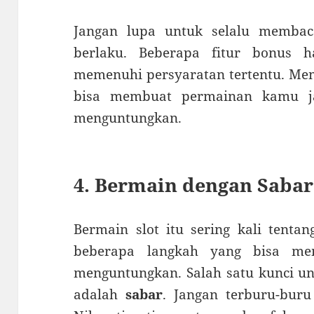
Jangan lupa untuk selalu membac
berlaku. Beberapa fitur bonus h
memenuhi persyaratan tertentu. Me
bisa membuat permainan kamu j
menguntungkan.
4. Bermain dengan Sabar
Bermain slot itu sering kali tenta
beberapa langkah yang bisa me
menguntungkan. Salah satu kunci un
adalah
sabar
. Jangan terburu-bur