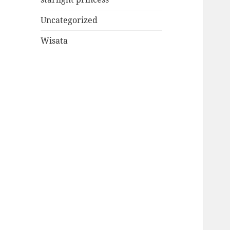
Uncategorized
Wisata