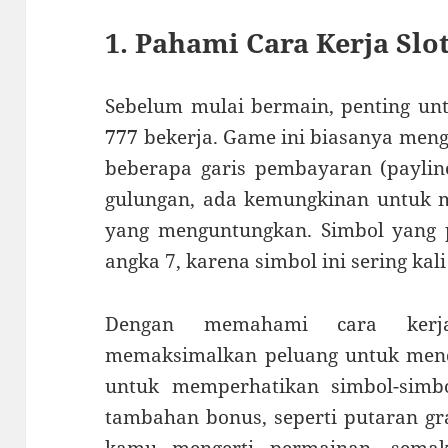
1. Pahami Cara Kerja Slot
Sebelum mulai bermain, penting 
777
bekerja. Game ini biasanya meng
beberapa garis pembayaran (paylin
gulungan, ada kemungkinan untuk 
yang menguntungkan. Simbol yang pa
angka 7, karena simbol ini sering ka
Dengan memahami cara kerj
memaksimalkan peluang untuk men
untuk memperhatikan simbol-simb
tambahan bonus, seperti putaran gra