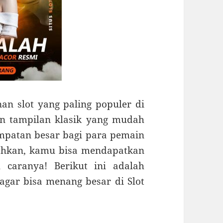
an slot yang paling populer di
an tampilan klasik yang mudah
patan besar bagi para pemain
ahkan, kamu bisa mendapatkan
 caranya! Berikut ini adalah
agar bisa menang besar di Slot