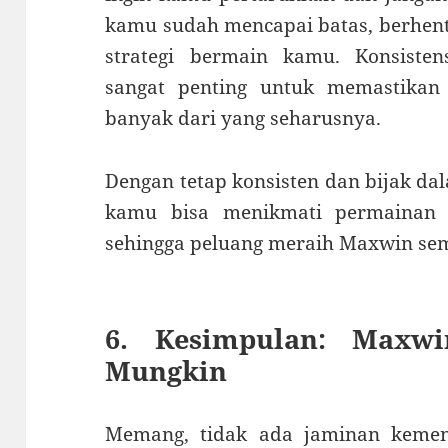
kamu sudah mencapai batas, berhenti
strategi bermain kamu. Konsiste
sangat penting untuk memastikan
banyak dari yang seharusnya.
Dengan tetap konsisten dan bijak da
kamu bisa menikmati permainan l
sehingga peluang meraih Maxwin sem
6. Kesimpulan: Maxwi
Mungkin
Memang, tidak ada jaminan kemen