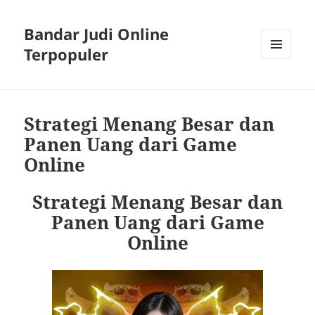
Bandar Judi Online
Terpopuler
MENU
DAN
WIDGET
Strategi Menang Besar dan
Panen Uang dari Game
Online
Strategi Menang Besar dan
Panen Uang dari Game
Online