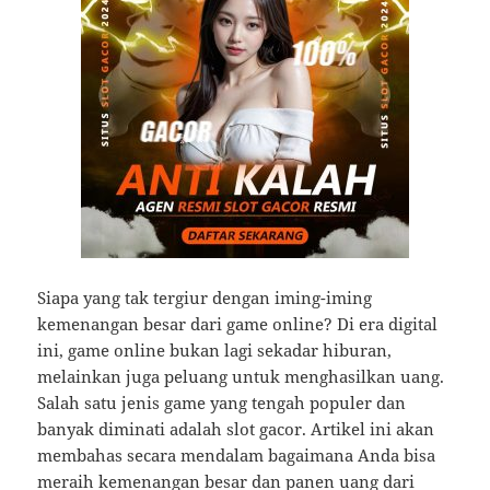
Siapa yang tak tergiur dengan iming-iming
kemenangan besar dari game online? Di era digital
ini, game online bukan lagi sekadar hiburan,
melainkan juga peluang untuk menghasilkan uang.
Salah satu jenis game yang tengah populer dan
banyak diminati adalah slot gacor. Artikel ini akan
membahas secara mendalam bagaimana Anda bisa
meraih kemenangan besar dan panen uang dari