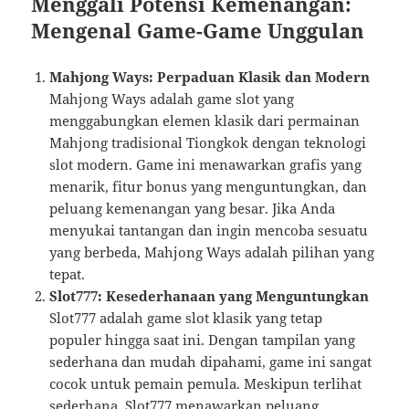
Menggali Potensi Kemenangan:
Mengenal Game-Game Unggulan
Mahjong Ways: Perpaduan Klasik dan Modern
Mahjong Ways adalah game slot yang
menggabungkan elemen klasik dari permainan
Mahjong tradisional Tiongkok dengan teknologi
slot modern. Game ini menawarkan grafis yang
menarik, fitur bonus yang menguntungkan, dan
peluang kemenangan yang besar. Jika Anda
menyukai tantangan dan ingin mencoba sesuatu
yang berbeda, Mahjong Ways adalah pilihan yang
tepat.
Slot777: Kesederhanaan yang Menguntungkan
Slot777 adalah game slot klasik yang tetap
populer hingga saat ini. Dengan tampilan yang
sederhana dan mudah dipahami, game ini sangat
cocok untuk pemain pemula. Meskipun terlihat
sederhana, Slot777 menawarkan peluang