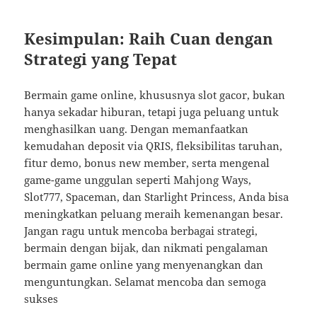
Kesimpulan: Raih Cuan dengan
Strategi yang Tepat
Bermain game online, khususnya slot gacor, bukan
hanya sekadar hiburan, tetapi juga peluang untuk
menghasilkan uang. Dengan memanfaatkan
kemudahan deposit via QRIS, fleksibilitas taruhan,
fitur demo, bonus new member, serta mengenal
game-game unggulan seperti Mahjong Ways,
Slot777, Spaceman, dan Starlight Princess, Anda bisa
meningkatkan peluang meraih kemenangan besar.
Jangan ragu untuk mencoba berbagai strategi,
bermain dengan bijak, dan nikmati pengalaman
bermain game online yang menyenangkan dan
menguntungkan. Selamat mencoba dan semoga
sukses