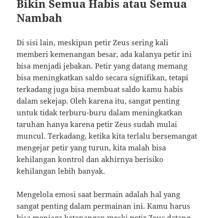
Bikin Semua Habis atau Semua
Nambah
Di sisi lain, meskipun petir Zeus sering kali
memberi kemenangan besar, ada kalanya petir ini
bisa menjadi jebakan. Petir yang datang memang
bisa meningkatkan saldo secara signifikan, tetapi
terkadang juga bisa membuat saldo kamu habis
dalam sekejap. Oleh karena itu, sangat penting
untuk tidak terburu-buru dalam meningkatkan
taruhan hanya karena petir Zeus sudah mulai
muncul. Terkadang, ketika kita terlalu bersemangat
mengejar petir yang turun, kita malah bisa
kehilangan kontrol dan akhirnya berisiko
kehilangan lebih banyak.
Mengelola emosi saat bermain adalah hal yang
sangat penting dalam permainan ini. Kamu harus
bisa menjaga ketenangan meski petir Zeus datang