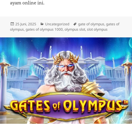
ayam online ini.
Diposkan
Kategori
Tag
25 Juni, 2025
Uncategorized
gate of olympus
,
gates of
pada
olympus
,
gates of olympus 1000
,
olympus slot
,
slot olympus