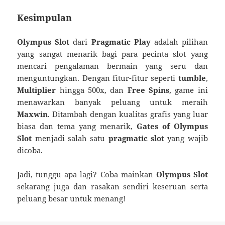
Kesimpulan
Olympus Slot
dari
Pragmatic Play
adalah pilihan
yang sangat menarik bagi para pecinta slot yang
mencari pengalaman bermain yang seru dan
menguntungkan. Dengan fitur-fitur seperti
tumble
,
Multiplier
hingga 500x, dan
Free Spins
, game ini
menawarkan banyak peluang untuk meraih
Maxwin
. Ditambah dengan kualitas grafis yang luar
biasa dan tema yang menarik,
Gates of Olympus
Slot
menjadi salah satu
pragmatic slot
yang wajib
dicoba.
Jadi, tunggu apa lagi? Coba mainkan
Olympus Slot
sekarang juga dan rasakan sendiri keseruan serta
peluang besar untuk menang!