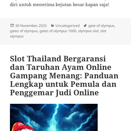
diri untuk menerima kejutan besar kapan saja!
Diposkan
Kategori
Tag
30 November, 2025
Uncategorized
gate of olympus
,
pada
gates of olympus
,
gates of olympus 1000
,
olympus slot
,
slot
olympus
Slot Thailand Bergaransi
dan Taruhan Ayam Online
Gampang Menang: Panduan
Lengkap untuk Pemula dan
Penggemar Judi Online