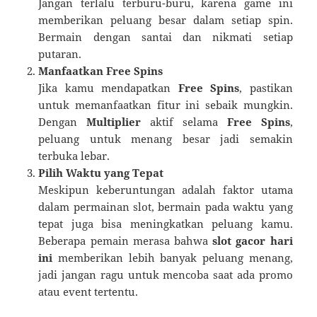
Jangan terlalu terburu-buru, karena game ini
memberikan peluang besar dalam setiap spin.
Bermain dengan santai dan nikmati setiap
putaran.
Manfaatkan Free Spins
Jika kamu mendapatkan
Free Spins
, pastikan
untuk memanfaatkan fitur ini sebaik mungkin.
Dengan
Multiplier
aktif selama
Free Spins
,
peluang untuk menang besar jadi semakin
terbuka lebar.
Pilih Waktu yang Tepat
Meskipun keberuntungan adalah faktor utama
dalam permainan slot, bermain pada waktu yang
tepat juga bisa meningkatkan peluang kamu.
Beberapa pemain merasa bahwa
slot gacor hari
ini
memberikan lebih banyak peluang menang,
jadi jangan ragu untuk mencoba saat ada promo
atau event tertentu.