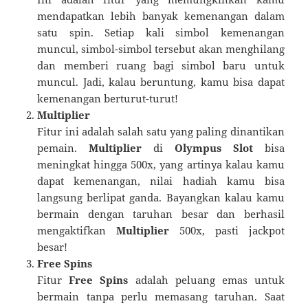
mendapatkan lebih banyak kemenangan dalam
satu spin. Setiap kali simbol kemenangan
muncul, simbol-simbol tersebut akan menghilang
dan memberi ruang bagi simbol baru untuk
muncul. Jadi, kalau beruntung, kamu bisa dapat
kemenangan berturut-turut!
Multiplier
Fitur ini adalah salah satu yang paling dinantikan
pemain.
Multiplier
di
Olympus Slot
bisa
meningkat hingga 500x, yang artinya kalau kamu
dapat kemenangan, nilai hadiah kamu bisa
langsung berlipat ganda. Bayangkan kalau kamu
bermain dengan taruhan besar dan berhasil
mengaktifkan
Multiplier
500x, pasti jackpot
besar!
Free Spins
Fitur
Free Spins
adalah peluang emas untuk
bermain tanpa perlu memasang taruhan. Saat