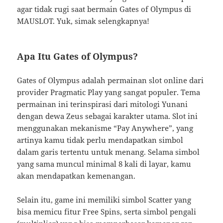
agar tidak rugi saat bermain Gates of Olympus di
MAUSLOT. Yuk, simak selengkapnya!
Apa Itu Gates of Olympus?
Gates of Olympus adalah permainan slot online dari
provider Pragmatic Play yang sangat populer. Tema
permainan ini terinspirasi dari mitologi Yunani
dengan dewa Zeus sebagai karakter utama. Slot ini
menggunakan mekanisme “Pay Anywhere”, yang
artinya kamu tidak perlu mendapatkan simbol
dalam garis tertentu untuk menang. Selama simbol
yang sama muncul minimal 8 kali di layar, kamu
akan mendapatkan kemenangan.
Selain itu, game ini memiliki simbol Scatter yang
bisa memicu fitur Free Spins, serta simbol pengali