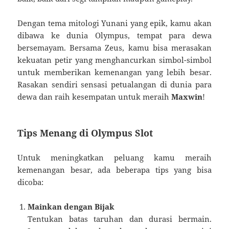
Dengan tema mitologi Yunani yang epik, kamu akan
dibawa ke dunia Olympus, tempat para dewa
bersemayam. Bersama Zeus, kamu bisa merasakan
kekuatan petir yang menghancurkan simbol-simbol
untuk memberikan kemenangan yang lebih besar.
Rasakan sendiri sensasi petualangan di dunia para
dewa dan raih kesempatan untuk meraih
Maxwin
!
Tips Menang di Olympus Slot
Untuk meningkatkan peluang kamu meraih
kemenangan besar, ada beberapa tips yang bisa
dicoba:
Mainkan dengan Bijak
Tentukan batas taruhan dan durasi bermain.