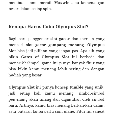
membuat kamu meraih
Maxwin
atau kemenangan
besar dalam setiap spin.
Kenapa Harus Coba Olympus Slot?
Bagi para penggemar
slot gacor
dan mereka yang
mencari
slot gacor gampang menang
,
Olympus
Slot
bisa jadi pilihan yang sangat pas. Apa sih yang
bikin
Gates of Olympus Slot
ini berbeda dan
menarik? Simpel, game ini punya banyak fitur yang
bisa bikin kamu menang lebih sering dan dengan
hadiah yang besar.
Olympus Slot
ini punya konsep
tumble
yang unik,
jadi setiap kali kamu menang, simbol-simbol
pemenang akan hilang dan digantikan oleh simbol
baru. Artinya, kamu bisa menang berkali-kali dalam
satu putaran tanpa perlu spin ulang. Fitur ini sangat