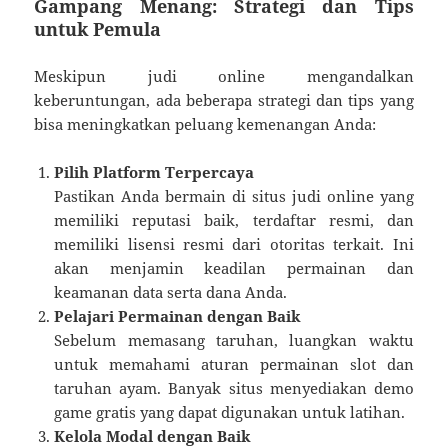
Gampang Menang: Strategi dan Tips
untuk Pemula
Meskipun judi online mengandalkan
keberuntungan, ada beberapa strategi dan tips yang
bisa meningkatkan peluang kemenangan Anda:
Pilih Platform Terpercaya
Pastikan Anda bermain di situs judi online yang
memiliki reputasi baik, terdaftar resmi, dan
memiliki lisensi resmi dari otoritas terkait. Ini
akan menjamin keadilan permainan dan
keamanan data serta dana Anda.
Pelajari Permainan dengan Baik
Sebelum memasang taruhan, luangkan waktu
untuk memahami aturan permainan slot dan
taruhan ayam. Banyak situs menyediakan demo
game gratis yang dapat digunakan untuk latihan.
Kelola Modal dengan Baik