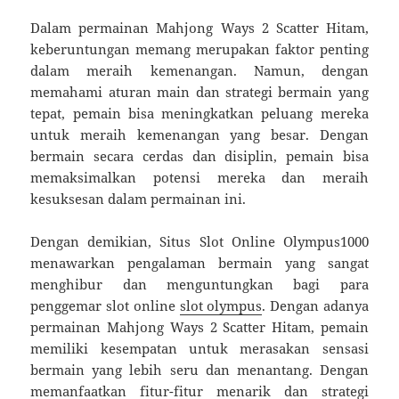
Dalam permainan Mahjong Ways 2 Scatter Hitam,
keberuntungan memang merupakan faktor penting
dalam meraih kemenangan. Namun, dengan
memahami aturan main dan strategi bermain yang
tepat, pemain bisa meningkatkan peluang mereka
untuk meraih kemenangan yang besar. Dengan
bermain secara cerdas dan disiplin, pemain bisa
memaksimalkan potensi mereka dan meraih
kesuksesan dalam permainan ini.
Dengan demikian, Situs Slot Online Olympus1000
menawarkan pengalaman bermain yang sangat
menghibur dan menguntungkan bagi para
penggemar slot online
slot olympus
. Dengan adanya
permainan Mahjong Ways 2 Scatter Hitam, pemain
memiliki kesempatan untuk merasakan sensasi
bermain yang lebih seru dan menantang. Dengan
memanfaatkan fitur-fitur menarik dan strategi