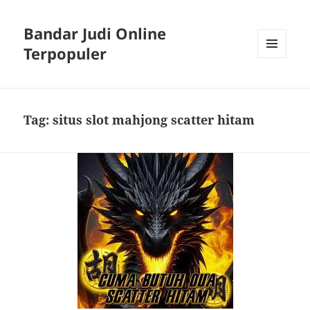
Bandar Judi Online
Terpopuler
MENU
DAN
WIDGET
Tag:
situs slot mahjong scatter hitam