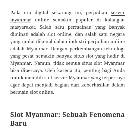
Pada era digital sekarang ini, perjudian
server
myanmar
online semakin populer di kalangan
masyarakat. Salah satu permainan yang banyak
diminati adalah slot online, dan salah satu negara
yang mulai dikenal dalam industri perjudian online
adalah Myanmar. Dengan perkembangan teknologi
yang pesat, semakin banyak situs slot yang hadir di
Myanmar. Namun, tidak semua situs slot Myanmar
bisa dipercaya. Oleh karena itu, penting bagi Anda
untuk memilih slot server Myanmar yang terpercaya
agar dapat menjadi bagian dari keberhasilan dalam
bermain slot online.
Slot Myanmar: Sebuah Fenomena
Baru