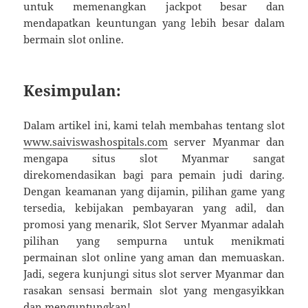
untuk memenangkan jackpot besar dan
mendapatkan keuntungan yang lebih besar dalam
bermain slot online.
Kesimpulan:
Dalam artikel ini, kami telah membahas tentang slot
www.saiviswashospitals.com
server Myanmar dan
mengapa situs slot Myanmar sangat
direkomendasikan bagi para pemain judi daring.
Dengan keamanan yang dijamin, pilihan game yang
tersedia, kebijakan pembayaran yang adil, dan
promosi yang menarik, Slot Server Myanmar adalah
pilihan yang sempurna untuk menikmati
permainan slot online yang aman dan memuaskan.
Jadi, segera kunjungi situs slot server Myanmar dan
rasakan sensasi bermain slot yang mengasyikkan
dan menguntungkan!