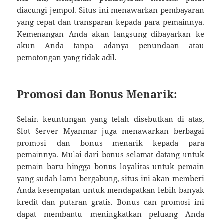
diacungi jempol. Situs ini menawarkan pembayaran
yang cepat dan transparan kepada para pemainnya.
Kemenangan Anda akan langsung dibayarkan ke
akun Anda tanpa adanya penundaan atau
pemotongan yang tidak adil.
Promosi dan Bonus Menarik:
Selain keuntungan yang telah disebutkan di atas,
Slot Server Myanmar juga menawarkan berbagai
promosi dan bonus menarik kepada para
pemainnya. Mulai dari bonus selamat datang untuk
pemain baru hingga bonus loyalitas untuk pemain
yang sudah lama bergabung, situs ini akan memberi
Anda kesempatan untuk mendapatkan lebih banyak
kredit dan putaran gratis. Bonus dan promosi ini
dapat membantu meningkatkan peluang Anda