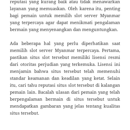
reputasi yang kurang baik atau tidak menawarkan
layanan yang memuaskan. Oleh karena itu, penting
bagi pemain untuk memilih slot server Myanmar
yang terpercaya agar dapat menikmati pengalaman
bermain yang menyenangkan dan menguntungkan.
Ada beberapa hal yang perlu diperhatikan saat
memilih slot server Myanmar terpercaya. Pertama,
pastikan situs slot tersebut memiliki lisensi resmi
dari otoritas perjudian yang terkemuka. Lisensi ini
menjamin bahwa situs tersebut telah memenuhi
standar keamanan dan keadilan yang ketat. Selain
itu, cari tahu reputasi situs slot tersebut di kalangan
pemain lain. Bacalah ulasan dari pemain yang telah
berpengalaman bermain di situs tersebut untuk
mendapatkan gambaran yang jelas tentang kualitas
situs tersebut.