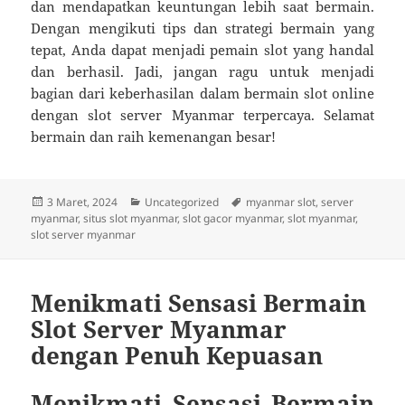
dan mendapatkan keuntungan lebih saat bermain.
Dengan mengikuti tips dan strategi bermain yang
tepat, Anda dapat menjadi pemain slot yang handal
dan berhasil. Jadi, jangan ragu untuk menjadi
bagian dari keberhasilan dalam bermain slot online
dengan slot server Myanmar terpercaya. Selamat
bermain dan raih kemenangan besar!
Diposkan
Kategori
Tag
3 Maret, 2024
Uncategorized
myanmar slot
,
server
pada
myanmar
,
situs slot myanmar
,
slot gacor myanmar
,
slot myanmar
,
slot server myanmar
Menikmati Sensasi Bermain
Slot Server Myanmar
dengan Penuh Kepuasan
Menikmati Sensasi Bermain