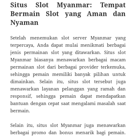
Situs Slot Myanmar: Tempat
Bermain Slot yang Aman dan
Nyaman
Setelah menemukan slot server Myanmar yang
terpercaya, Anda dapat mulai menikmati berbagai
jenis permainan slot yang ditawarkan. Situs slot
Myanmar biasanya menawarkan berbagai macam
permainan slot dari berbagai provider terkemuka,
sehingga pemain memiliki banyak pilihan untuk
dimainkan. Selain itu, situs slot tersebut juga
menawarkan layanan pelanggan yang ramah dan
responsif, sehingga pemain dapat mendapatkan
bantuan dengan cepat saat mengalami masalah saat
bermain.
Selain itu, situs slot Myanmar juga menawarkan
berbagai promo dan bonus menarik bagi pemain.