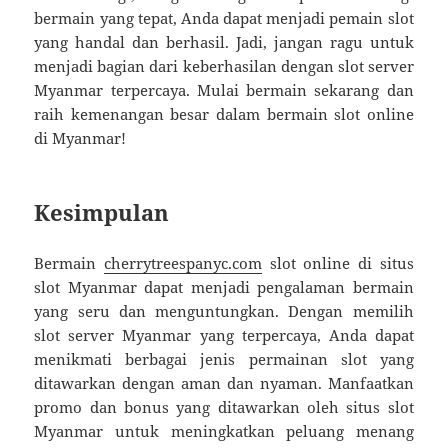
bermain yang tepat, Anda dapat menjadi pemain slot
yang handal dan berhasil. Jadi, jangan ragu untuk
menjadi bagian dari keberhasilan dengan slot server
Myanmar terpercaya. Mulai bermain sekarang dan
raih kemenangan besar dalam bermain slot online
di Myanmar!
Kesimpulan
Bermain
cherrytreespanyc.com
slot online di situs
slot Myanmar dapat menjadi pengalaman bermain
yang seru dan menguntungkan. Dengan memilih
slot server Myanmar yang terpercaya, Anda dapat
menikmati berbagai jenis permainan slot yang
ditawarkan dengan aman dan nyaman. Manfaatkan
promo dan bonus yang ditawarkan oleh situs slot
Myanmar untuk meningkatkan peluang menang