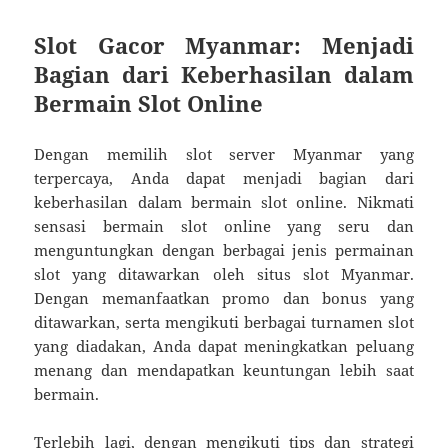
Slot Gacor Myanmar: Menjadi
Bagian dari Keberhasilan dalam
Bermain Slot Online
Dengan memilih slot server Myanmar yang
terpercaya, Anda dapat menjadi bagian dari
keberhasilan dalam bermain slot online. Nikmati
sensasi bermain slot online yang seru dan
menguntungkan dengan berbagai jenis permainan
slot yang ditawarkan oleh situs slot Myanmar.
Dengan memanfaatkan promo dan bonus yang
ditawarkan, serta mengikuti berbagai turnamen slot
yang diadakan, Anda dapat meningkatkan peluang
menang dan mendapatkan keuntungan lebih saat
bermain.
Terlebih lagi, dengan mengikuti tips dan strategi