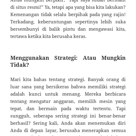
di situs resmi!” Ya, tetapi apa yang bisa kita lakukan?
Kemenangan tidak selalu berpihak pada yang rajin!
Terkadang, keberuntungan sepertinya lebih suka
bersembunyi di balik pintu dan mengawasi kita,
tertawa ketika kita berusaha keras.
Menggunakan Strategi: Atau Mungkin
Tidak?
Mari kita bahas tentang strategi. Banyak orang di
luar sana yang bersikeras bahwa memiliki strategi
adalah kunci untuk menang. Mereka berbicara
tentang mengatur anggaran, memilih mesin yang
tepat, dan bermain pada waktu tertentu. Tapi
sungguh, seberapa sering strategi ini benar-benar
berhasil? Sering kali, Anda akan menemukan diri
Anda di depan layar, berusaha menerapkan semua