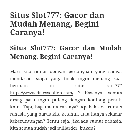
Situs Slot777: Gacor dan
Mudah Menang, Begini
Caranya!
Situs Slot777: Gacor dan Mudah
Menang, Begini Caranya!
Mari kita mulai dengan pertanyaan yang sangat
mendasar: siapa yang tidak ingin menang saat
bermain di situs slot777
https://www.drjesseallen.com/
? Rasanya, semua
orang pasti ingin pulang dengan kantong penuh
koin. Tapi, bagaimana caranya? Apakah ada rumus
rahasia yang harus kita ketahui, atau hanya sekadar
keberuntungan? Tentu saja, jika ada rumus rahasia,
kita semua sudah jadi miliarder, bukan?