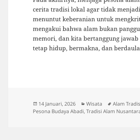
cerita tradisi lokal agar tidak menjadi
menuntut keberanian untuk mengkriti
mengakui bahwa alam bukan panggun
memori, dan kita bertanggung jawab 
tetap hidup, bermakna, dan berdaulat
Diposkan
Kategori
Tag
14 Januari, 2026
Wisata
Alam Tradis
pada
Pesona Budaya Abadi
,
Tradisi Alam Nusantar