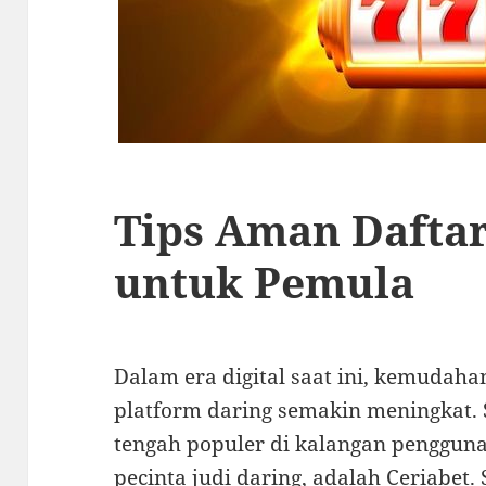
Tips Aman Daftar
untuk Pemula
Dalam era digital saat ini, kemudaha
platform daring semakin meningkat. 
tengah populer di kalangan pengguna
pecinta judi daring, adalah Ceriabet.