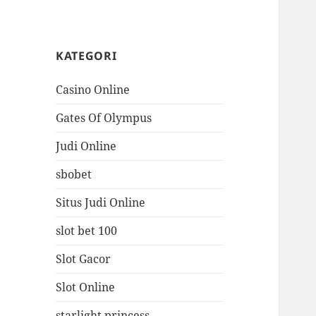
KATEGORI
Casino Online
Gates Of Olympus
Judi Online
sbobet
Situs Judi Online
slot bet 100
Slot Gacor
Slot Online
starlight princess