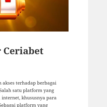
 Ceriabet
n akses terhadap berbagai
Salah satu platform yang
 internet, khususnya para
 Sebagai platform yang