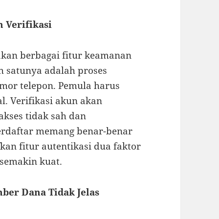
Verifikasi
akan berbagai fitur keamanan
h satunya adalah proses
omor telepon. Pemula harus
l. Verifikasi akun akan
ses tidak sah dan
erdaftar memang benar-benar
fkan fitur autentikasi dua faktor
 semakin kuat.
ber Dana Tidak Jelas