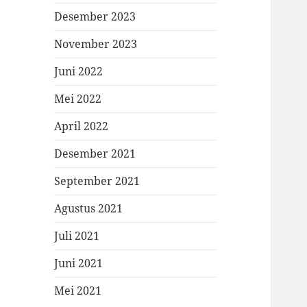
Desember 2023
November 2023
Juni 2022
Mei 2022
April 2022
Desember 2021
September 2021
Agustus 2021
Juli 2021
Juni 2021
Mei 2021