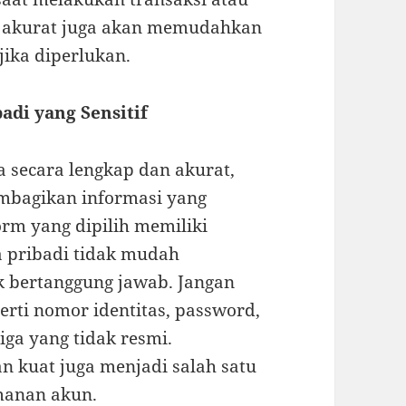
ng akurat juga akan memudahkan
 jika diperlukan.
di yang Sensitif
 secara lengkap dan akurat,
mbagikan informasi yang
orm yang dipilih memiliki
a pribadi tidak mudah
k bertanggung jawab. Jangan
rti nomor identitas, password,
iga yang tidak resmi.
 kuat juga menjadi salah satu
manan akun.