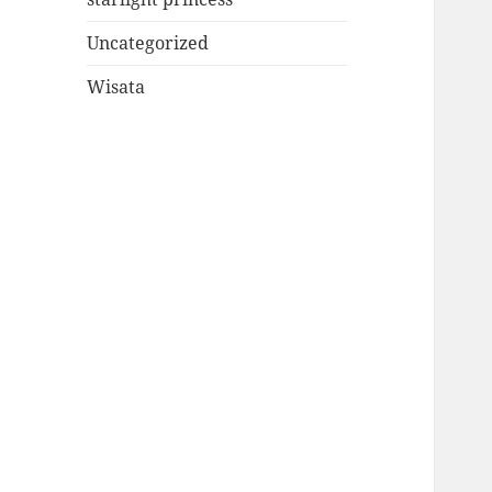
Uncategorized
Wisata