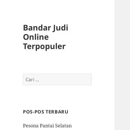
Bandar Judi
Online
Terpopuler
Cari
untuk:
POS-POS TERBARU
Pesona Pantai Selatan