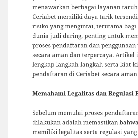
menawarkan berbagai layanan taruh
Ceriabet memiliki daya tarik tersen
risiko yang mengintai, terutama ba
dunia judi daring, penting untuk me
proses pendaftaran dan penggunaan 
secara aman dan terpercaya. Artikel 
lengkap langkah-langkah serta kiat-
pendaftaran di Ceriabet secara ama
Memahami Legalitas dan Regulasi 
Sebelum memulai proses pendaftaran
dilakukan adalah memastikan bahwa
memiliki legalitas serta regulasi yan