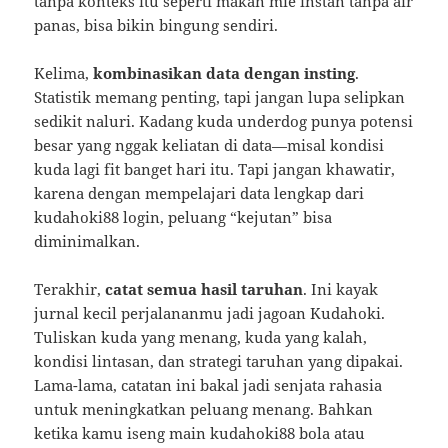
tanpa konteks itu seperti makan mie instan tanpa air
panas, bisa bikin bingung sendiri.
Kelima,
kombinasikan data dengan insting
.
Statistik memang penting, tapi jangan lupa selipkan
sedikit naluri. Kadang kuda underdog punya potensi
besar yang nggak keliatan di data—misal kondisi
kuda lagi fit banget hari itu. Tapi jangan khawatir,
karena dengan mempelajari data lengkap dari
kudahoki88 login, peluang “kejutan” bisa
diminimalkan.
Terakhir,
catat semua hasil taruhan
. Ini kayak
jurnal kecil perjalananmu jadi jagoan Kudahoki.
Tuliskan kuda yang menang, kuda yang kalah,
kondisi lintasan, dan strategi taruhan yang dipakai.
Lama-lama, catatan ini bakal jadi senjata rahasia
untuk meningkatkan peluang menang. Bahkan
ketika kamu iseng main kudahoki88 bola atau