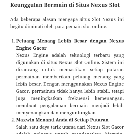
Keunggulan Bermain di Situs Nexus Slot
Ada beberapa alasan mengapa Situs Slot Nexus ini
begitu diminati oleh para pemain slot online:
Peluang Menang Lebih Besar dengan Nexus
Engine Gacor
Nexus Engine adalah teknologi terbaru yang
digunakan di situs Nexus Slot Online. Sistem ini
dirancang untuk memastikan setiap putaran
permainan memberikan peluang menang yang
lebih besar. Dengan menggunakan Nexus Engine
Gacor, permainan tidak hanya lebih stabil, tetapi
juga meningkatkan frekuensi kemenangan,
membuat pengalaman bermain menjadi lebih
menyenangkan dan menguntungkan.
Maxwin Menanti Anda di Setiap Putaran
Salah satu daya tarik utama dari Nexus Slot Gacor
adalah peluang untuk mendapatkan Maxwin.