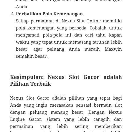
Anda.
Perhatikan Pola Kemenangan
Setiap permainan di Nexus Slot Online memiliki
pola kemenangan yang berbeda. Cobalah untuk
mengamati pola-pola ini dan cari tahu kapan
waktu yang tepat untuk memasang taruhan lebih
besar, agar peluang Anda meraih Maxwin
semakin besar.
Kesimpulan: Nexus Slot Gacor adalah
Pilihan Terbaik
Nexus Slot Gacor adalah pilihan yang tepat bagi
Anda yang ingin merasakan sensasi bermain slot
dengan peluang menang besar. Dengan Nexus
Engine Gacor, sistem yang lebih canggih dan
permainan yang lebih sering memberikan