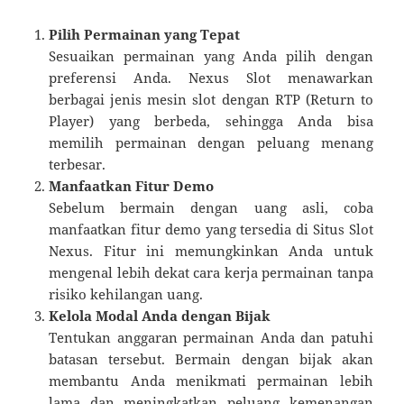
Pilih Permainan yang Tepat
Sesuaikan permainan yang Anda pilih dengan
preferensi Anda. Nexus Slot menawarkan
berbagai jenis mesin slot dengan RTP (Return to
Player) yang berbeda, sehingga Anda bisa
memilih permainan dengan peluang menang
terbesar.
Manfaatkan Fitur Demo
Sebelum bermain dengan uang asli, coba
manfaatkan fitur demo yang tersedia di Situs Slot
Nexus. Fitur ini memungkinkan Anda untuk
mengenal lebih dekat cara kerja permainan tanpa
risiko kehilangan uang.
Kelola Modal Anda dengan Bijak
Tentukan anggaran permainan Anda dan patuhi
batasan tersebut. Bermain dengan bijak akan
membantu Anda menikmati permainan lebih
lama dan meningkatkan peluang kemenangan