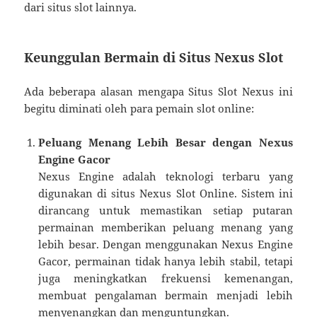
dari situs slot lainnya.
Keunggulan Bermain di Situs Nexus Slot
Ada beberapa alasan mengapa Situs Slot Nexus ini
begitu diminati oleh para pemain slot online:
Peluang Menang Lebih Besar dengan Nexus
Engine Gacor
Nexus Engine adalah teknologi terbaru yang
digunakan di situs Nexus Slot Online. Sistem ini
dirancang untuk memastikan setiap putaran
permainan memberikan peluang menang yang
lebih besar. Dengan menggunakan Nexus Engine
Gacor, permainan tidak hanya lebih stabil, tetapi
juga meningkatkan frekuensi kemenangan,
membuat pengalaman bermain menjadi lebih
menyenangkan dan menguntungkan.