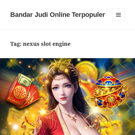
Bandar Judi Online Terpopuler
MENU
DAN
WIDGET
Tag:
nexus slot engine