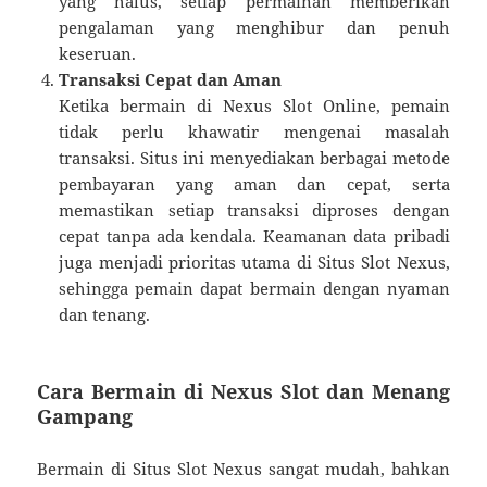
yang halus, setiap permainan memberikan
pengalaman yang menghibur dan penuh
keseruan.
Transaksi Cepat dan Aman
Ketika bermain di Nexus Slot Online, pemain
tidak perlu khawatir mengenai masalah
transaksi. Situs ini menyediakan berbagai metode
pembayaran yang aman dan cepat, serta
memastikan setiap transaksi diproses dengan
cepat tanpa ada kendala. Keamanan data pribadi
juga menjadi prioritas utama di Situs Slot Nexus,
sehingga pemain dapat bermain dengan nyaman
dan tenang.
Cara Bermain di Nexus Slot dan Menang
Gampang
Bermain di Situs Slot Nexus sangat mudah, bahkan